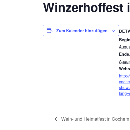
Winzerhoffest
Zum Kalender hinzufügen
DETA
Begi
Augus
Ende
Augus
Websi
http:/
coche
show.
lang=
Wein- und Heimatfest in Cochem