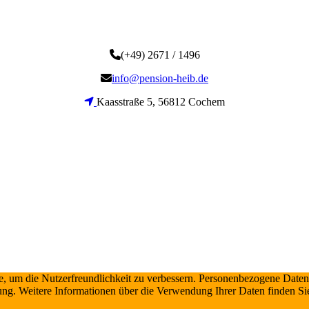
(+49) 2671 / 1496
info@pension-heib.de
Kaasstraße 5, 56812 Cochem
 um die Nutzerfreundlichkeit zu verbessern. Personenbezogene Daten k
ung. Weitere Informationen über die Verwendung Ihrer Daten finden Si