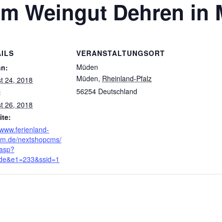
 im Weingut Dehren in
ILS
VERANSTALTUNGSORT
Müden
nn:
Müden
,
Rheinland-Pfalz
t 24, 2018
56254
Deutschland
:
t 26, 2018
te:
/www.ferienland-
m.de/nextshopcms/
asp?
de&e1=233&ssid=1