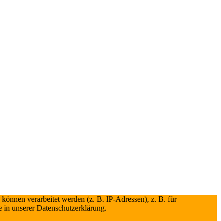
önnen verarbeitet werden (z. B. IP-Adressen), z. B. für
e in unserer Datenschutzerklärung.