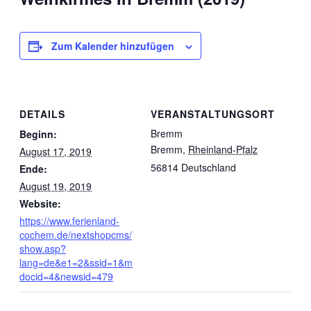
Zum Kalender hinzufügen
DETAILS
VERANSTALTUNGSORT
Bremm
Beginn:
Bremm
,
Rheinland-Pfalz
August 17, 2019
56814
Deutschland
Ende:
August 19, 2019
Website:
https://www.ferienland-
cochem.de/nextshopcms/
show.asp?
lang=de&e1=2&ssid=1&m
docid=4&newsid=479