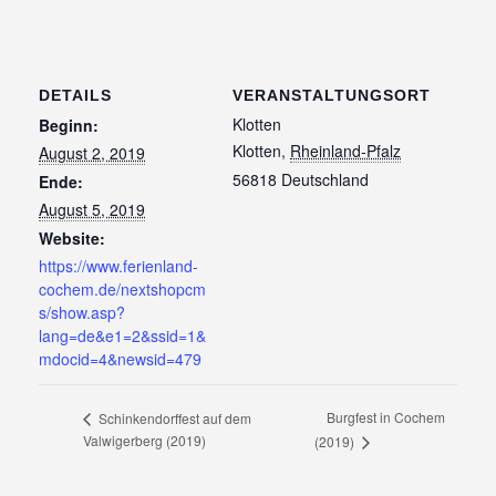
DETAILS
VERANSTALTUNGSORT
Klotten
Beginn:
Klotten
,
Rheinland-Pfalz
August 2, 2019
56818
Deutschland
Ende:
August 5, 2019
Website:
https://www.ferienland-
cochem.de/nextshopcm
s/show.asp?
lang=de&e1=2&ssid=1&
mdocid=4&newsid=479
Burgfest in Cochem
Schinkendorffest auf dem
Valwigerberg (2019)
(2019)