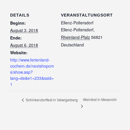
DETAILS
VERANSTALTUNGSORT
Ellenz-Poltersdorf
Beginn:
Ellenz-Poltersdorf
,
August 3, 2018
Rheinland-Pfalz
56821
Ende:
Deutschland
August 6, 2018
Website:
http://www.ferienland-
cochem.de/nextshopcm
s/show.asp?
lang=de&e1=233&ssid=
1
Weinfest in Mesenich
Schinkendorffest in Valwigerberg