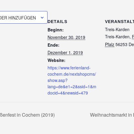
DER HINZUFÜGEN
DETAILS
VERANSTAL
Treis-Karden
Beginn:
Treis-Karden
,
R
November 30, 2019
Pfalz
56253
De
Ende:
Dezember 1, 2019
Website:
https://www.ferienland-
cochem.de/nextshopcms/
show.asp?
lang=de&e1=2&ssid=1&m
docid=4&newsid=479
enfest in Cochem (2019)
Weihnachtsmarkt in 