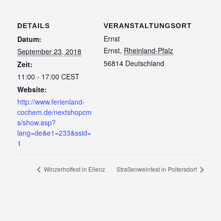
DETAILS
VERANSTALTUNGSORT
Ernst
Datum:
Ernst
,
Rheinland-Pfalz
September 23, 2018
56814
Deutschland
Zeit:
11:00 - 17:00
CEST
Website:
http://www.ferienland-
cochem.de/nextshopcm
s/show.asp?
lang=de&e1=233&ssid=
1
Winzerhoffest in Ellenz
Straßenweinfest in Poltersdorf