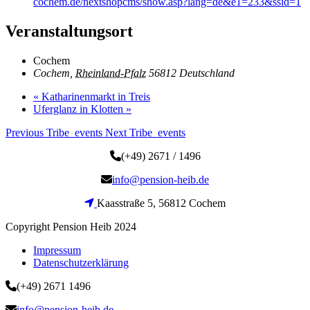
cochem.de/nextshopcms/show.asp?lang=de&e1=233&ssid=1
Veranstaltungsort
Cochem
Cochem
,
Rheinland-Pfalz
56812
Deutschland
«
Katharinenmarkt in Treis
Uferglanz in Klotten
»
Previous Tribe_events
Next Tribe_events
(+49) 2671 / 1496
info@pension-heib.de
Kaasstraße 5, 56812 Cochem
Copyright Pension Heib 2024
Impressum
Datenschutzerklärung
(+49) 2671 1496
info@pension-heib.de