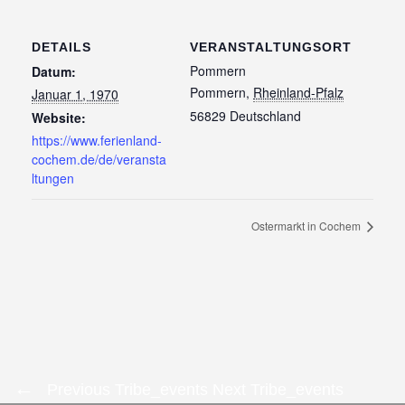
DETAILS
VERANSTALTUNGSORT
Pommern
Datum:
Pommern
,
Rheinland-Pfalz
Januar 1, 1970
56829
Deutschland
Website:
https://www.ferienland-
cochem.de/de/veransta
ltungen
Ostermarkt in Cochem
Previous Tribe_events
Next Tribe_events