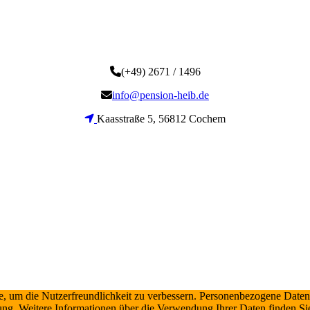
(+49) 2671 / 1496
info@pension-heib.de
Kaasstraße 5, 56812 Cochem
 um die Nutzerfreundlichkeit zu verbessern. Personenbezogene Daten k
ung. Weitere Informationen über die Verwendung Ihrer Daten finden Si