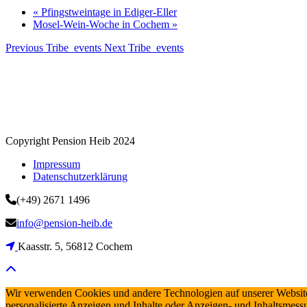
«
Pfingstweintage in Ediger-Eller
Mosel-Wein-Woche in Cochem
»
Previous Tribe_events
Next Tribe_events
Copyright Pension Heib 2024
Impressum
Datenschutzerklärung
(+49) 2671 1496
info@pension-heib.de
Kaasstr. 5, 56812 Cochem
Wir verwenden Cookies und andere Technologien auf unserer Website,
personalisierte Anzeigen und Inhalte oder Anzeigen- und Inhaltsmess