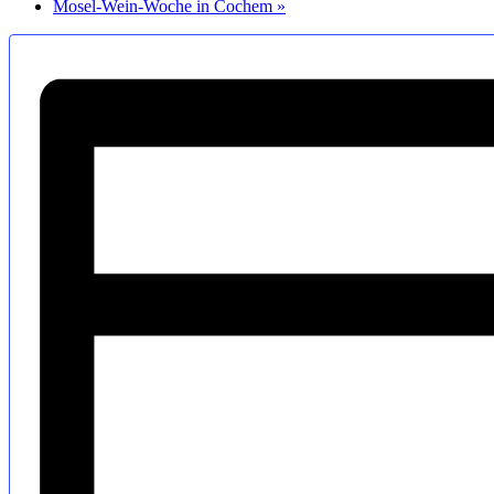
Mosel-Wein-Woche in Cochem
»