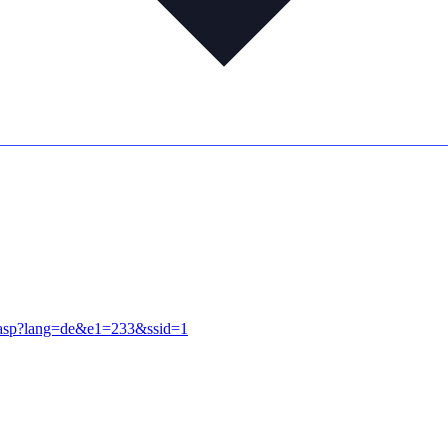
w.asp?lang=de&e1=233&ssid=1