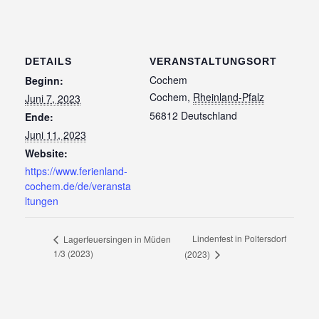
DETAILS
VERANSTALTUNGSORT
Cochem
Beginn:
Cochem
,
Rheinland-Pfalz
Juni 7, 2023
56812
Deutschland
Ende:
Juni 11, 2023
Website:
https://www.ferienland-
cochem.de/de/veransta
ltungen
Lindenfest in Poltersdorf
Lagerfeuersingen in Müden
1/3 (2023)
(2023)