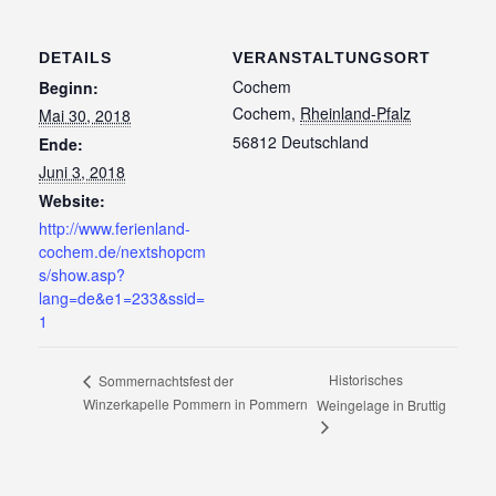
DETAILS
VERANSTALTUNGSORT
Cochem
Beginn:
Cochem
,
Rheinland-Pfalz
Mai 30, 2018
56812
Deutschland
Ende:
Juni 3, 2018
Website:
http://www.ferienland-
cochem.de/nextshopcm
s/show.asp?
lang=de&e1=233&ssid=
1
Historisches
Sommernachtsfest der
Winzerkapelle Pommern in Pommern
Weingelage in Bruttig