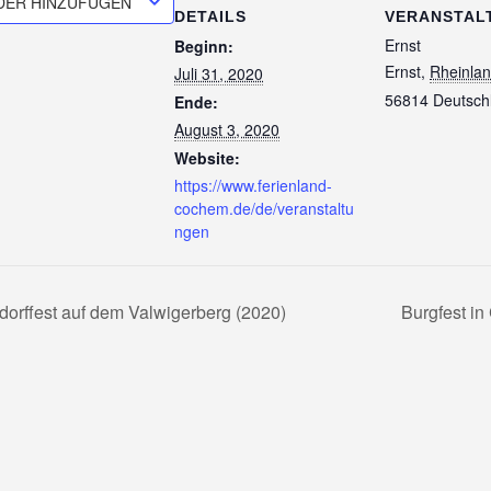
DER HINZUFÜGEN
DETAILS
VERANSTAL
Ernst
Beginn:
Ernst
,
Rheinlan
Juli 31, 2020
56814
Deutsch
Ende:
August 3, 2020
Website:
https://www.ferienland-
cochem.de/de/veranstaltu
ngen
orffest auf dem Valwigerberg (2020)
Burgfest i