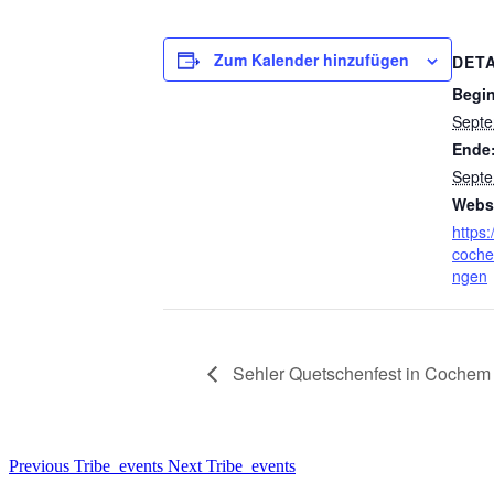
Zum Kalender hinzufügen
DETA
Begi
Septe
Ende
Septe
Websi
https:
coche
ngen
Sehler Quetschenfest in Cochem
Previous Tribe_events
Next Tribe_events