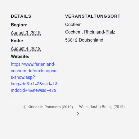
DETAILS
VERANSTALTUNGSORT
Cochem
Beginn:
Cochem
,
Rheinland-Pfalz
August 3, 2019
56812
Deutschland
Ende:
August 4, 2019
Website:
https://www.ferienland-
cochem.de/nextshopcm
s/show.asp?
lang=de&e1=2&ssid=1&
mdocid=4&newsid=479
Winzerfest in Bruttig (2019)
Kirmes in Pommern (2019)