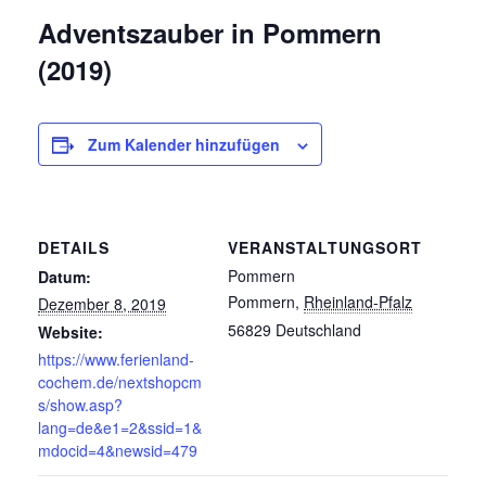
Adventszauber in Pommern
(2019)
Zum Kalender hinzufügen
DETAILS
VERANSTALTUNGSORT
Pommern
Datum:
Pommern
,
Rheinland-Pfalz
Dezember 8, 2019
56829
Deutschland
Website:
https://www.ferienland-
cochem.de/nextshopcm
s/show.asp?
lang=de&e1=2&ssid=1&
mdocid=4&newsid=479