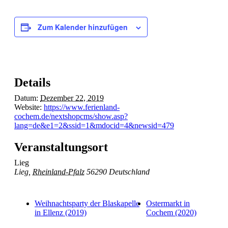
Zum Kalender hinzufügen
Details
Datum:
Dezember 22, 2019
Website:
https://www.ferienland-
cochem.de/nextshopcms/show.asp?
lang=de&e1=2&ssid=1&mdocid=4&newsid=479
Veranstaltungsort
Lieg
Lieg
,
Rheinland-Pfalz
56290
Deutschland
Weihnachtsparty der Blaskapelle
Ostermarkt in
in Ellenz (2019)
Cochem (2020)