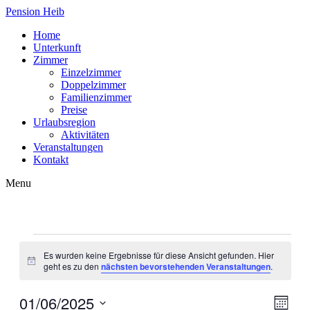
Pension Heib
Home
Unterkunft
Zimmer
Einzelzimmer
Doppelzimmer
Familienzimmer
Preise
Urlaubsregion
Aktivitäten
Veranstaltungen
Kontakt
Menu
Veranstaltungen
Es wurden keine Ergebnisse für diese Ansicht gefunden. Hier
Hinweis
geht es zu den
nächsten bevorstehenden Veranstaltungen
.
01/06/2025
Ansic
Veran
Monat