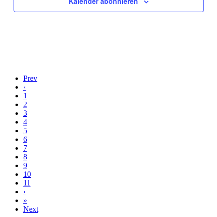
Kalender abonnieren
Prev
‹
1
2
3
4
5
6
7
8
9
10
11
›
»
Next