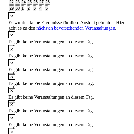
0
0
0
0
0
0
0
22
23
24
25
26
27
28
Veranstaltungen
Veranstaltungen
Veranstaltungen
Veranstaltungen
Veranstaltungen
Veranstaltungen
Veranstaltungen
0
0
0
0
0
0
0
29
30
1
2
3
4
5
Veranstaltungen
Veranstaltungen
Veranstaltungen
Veranstaltungen
Veranstaltungen
Veranstaltungen
Veranstaltungen
Hinweis
Es wurden keine Ergebnisse für diese Ansicht gefunden. Hier
geht es zu den
nächsten bevorstehenden Veranstaltungen
.
Hinweis
Es gibt keine Veranstaltungen an diesem Tag.
Hinweis
Es gibt keine Veranstaltungen an diesem Tag.
Hinweis
Es gibt keine Veranstaltungen an diesem Tag.
Hinweis
Es gibt keine Veranstaltungen an diesem Tag.
Hinweis
Es gibt keine Veranstaltungen an diesem Tag.
Hinweis
Es gibt keine Veranstaltungen an diesem Tag.
Hinweis
Es gibt keine Veranstaltungen an diesem Tag.
Hinweis