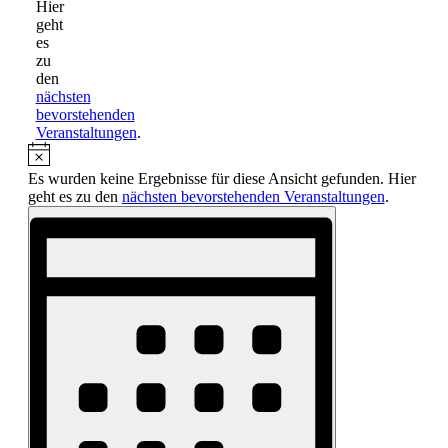
Hier
geht
es
zu
den
nächsten
bevorstehenden
Veranstaltungen
.
Hinweis
Es wurden keine Ergebnisse für diese Ansicht gefunden. Hier
geht es zu den
nächsten bevorstehenden Veranstaltungen
.
Ansichten-
Veranstaltung
Ansichten-
Navigation
Navigation