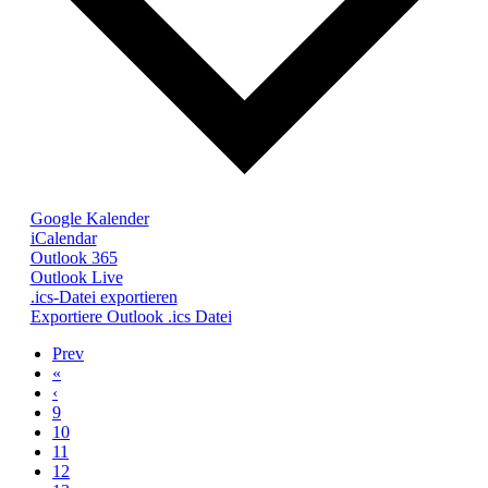
Google Kalender
iCalendar
Outlook 365
Outlook Live
.ics-Datei exportieren
Exportiere Outlook .ics Datei
Prev
«
‹
9
10
11
12