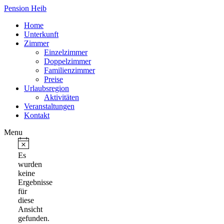
Pension Heib
Home
Unterkunft
Zimmer
Einzelzimmer
Doppelzimmer
Familienzimmer
Preise
Urlaubsregion
Aktivitäten
Veranstaltungen
Kontakt
Menu
Veranstaltungen
Hinweis
Es
wurden
keine
Ergebnisse
für
diese
Ansicht
gefunden.