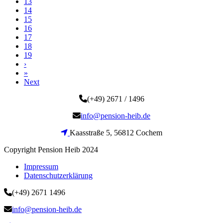
13
14
15
16
17
18
19
›
»
Next
(+49) 2671 / 1496
info@pension-heib.de
Kaasstraße 5, 56812 Cochem
Copyright Pension Heib 2024
Impressum
Datenschutzerklärung
(+49) 2671 1496
info@pension-heib.de