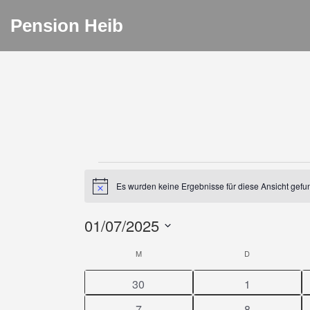
Pension Heib
VERANSTALTU
Es wurden keine Ergebnisse für diese Ansicht gefu
Hinweis
01/07/2025
DATUM
KALENDER
M
MONTAG
D
DIENSTAG
WÄHLEN.
VON
0
0
30
1
Veranstaltungen
Veranstaltun
0
0
7
8