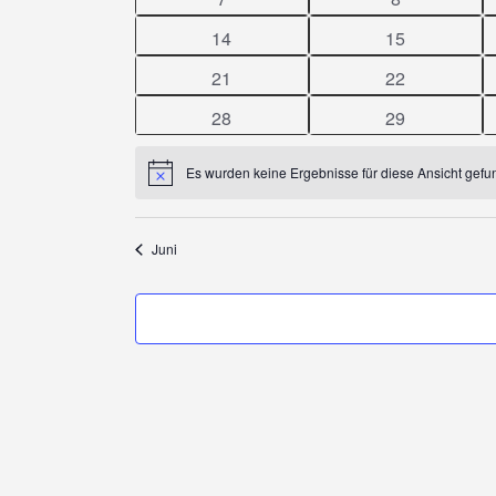
VERANSTALTUNGE
Veranstaltungen
Veranstaltun
0
0
14
15
Veranstaltungen
Veranstaltung
0
0
21
22
Veranstaltungen
Veranstaltung
0
0
28
29
Veranstaltungen
Veranstaltung
Es wurden keine Ergebnisse für diese Ansicht gefu
Hinweis
Juni