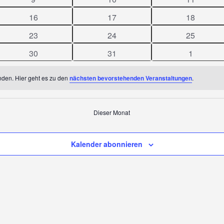
N
gen
Veranstaltungen
Veranstaltungen
Veranstal
0
0
0
16
17
18
en
Veranstaltungen
Veranstaltungen
Veranstal
0
0
0
23
24
25
en
Veranstaltungen
Veranstaltungen
Veranstal
0
0
0
30
31
1
en
Veranstaltungen
Veranstaltungen
Veranstal
nden. Hier geht es zu den
nächsten bevorstehenden Veranstaltungen
.
Dieser Monat
Kalender abonnieren